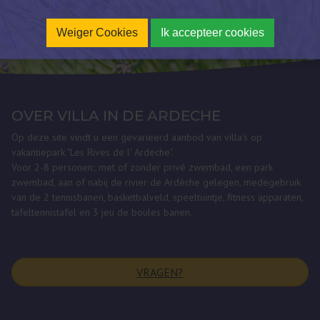
Weiger Cookies
Ik accepteer cookies
OVER VILLA IN DE ARDECHE
Op deze site vindt u een gevarieerd aanbod van villa's op
vakantiepark "Les Rives de l' Ardeche".
Voor 2-8 personen; met of zonder privé zwembad, een park
zwembad, aan of nabij de rivier de Ardèche gelegen, medegebruik
van de 2 tennisbanen, basketbalveld, speeltuintje, fitness apparaten,
tafeltennistafel en 3 jeu de boules banen.
VRAGEN?