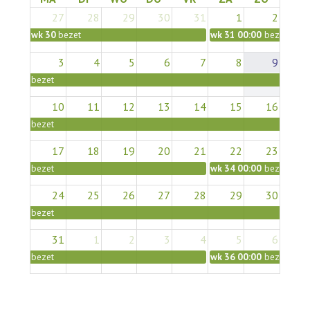
27
28
29
30
31
1
2
wk 30
bezet
wk 31
00:00
bezet
3
4
5
6
7
8
9
bezet
10
11
12
13
14
15
16
bezet
17
18
19
20
21
22
23
bezet
wk 34
00:00
bezet
24
25
26
27
28
29
30
bezet
31
1
2
3
4
5
6
bezet
wk 36
00:00
bezet