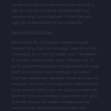
verdiept ten opzichte van het villapark straatje; u
rijdt dan ook via het hek de oprijlaan in die naar
beneden loopt, om te parkeren. U heeft hier een
eigen jeu de boulesbaan en een trampoline.
Een van de klantreacties
:
B
este Nelly,
We zijn inmiddels alweer een paar
weekjes terug thuis van een zalige vakantie in villa
Formidable. En of het formidabel was!!
We hebben
er 2 weken verbleven met onze 3 kinderen (18, 23
en 25 jaar inmiddels) en hun vriend/vriendin. De jeugd
heeft onze grenzen doen verleggen, we hebben
prachtige wandelingen gemaakt tussen de rotsen en
een kajak tocht van 24 km gemaakt! Iedereen heeft
ervan genoten!
Het is echt een zalige villa met een
prachtig terras en zwembad, slaapkamers met airco,
gezellige living en de zalige overkapping op het
terras. Ook de elektrische bbq was zeker een