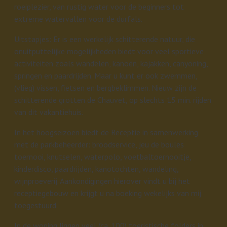
roeiplezier, van rustig water voor de beginners tot
extreme watervallen voor de durfals.
Uitstapjes: Er is een werkelijk schitterende natuur, die
onuitputtelijke mogelijkheden biedt voor veel sportieve
activiteiten zoals wandelen, kanoën, kajakken, canyoning,
springen en paardrijden. Maar u kunt er ook zwemmen,
(vlieg) vissen, fietsen en bergbeklimmen. Nieuw zijn de
schitterende grotten de Chauvet, op slechts 15 min. rijden
van dit vakantiehuis.
In het hoogseizoen biedt de Receptie in samenwerking
met de parkbeheerder: broodservice, jeu de boules
toernooi, knutselen, waterpolo, voetbaltoernooitje,
kinderdisco, paardrijden, kanotochten, wandeling,
wijnproeverij. Aankondigingen hierover vindt u bij het
receptiegebouw en krijgt u na boeking wekelijks van mij
toegestuurd.
In de woning liggen veel (ca. 100) toeristische folders in