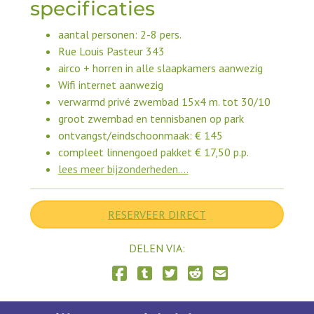
specificaties
aantal personen: 2-8 pers.
Rue Louis Pasteur 343
airco + horren in alle slaapkamers aanwezig
Wifi internet aanwezig
verwarmd privé zwembad 15x4 m. tot 30/10
groot zwembad en tennisbanen op park
ontvangst/eindschoonmaak: € 145
compleet linnengoed pakket € 17,50 p.p.
lees meer bijzonderheden....
RESERVEER DIRECT
DELEN VIA:
Delen via Facebook
Delen via Tumblr
Delen via Twitter
Delen via Reddit
Delen via E-mail
Delen via LinkedIn