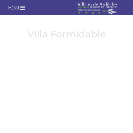
Open Menu
MENU
Villa Formidable
Wisseldag = ZATERDAG
2-8 pers. villa met 4x Airco op de slaapkamers
Huisdieren niet toegestaan
Laadpaal voor elektr./hybride auto aanwezig
Huurprijs* per week
Nog beschikbaar
: