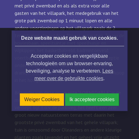
met privé zwembad en als als extra voor alle
gasten van het villapark, het medegebruik van het
grote park zwembad op 1 minuut lopen en alle
andere voorzieningen op het villapark zoals de 2
tennisbanen, de outdoor fitness apparaten, 3x jeu de
Deze website maakt gebruik van cookies.
boulesbaan, speeltuintje met speelhuisje en
wipkippen, het basketbalveld, badmintonveld,
Accepteer cookies en vergelijkbare
voertbal trapveld, en niet te vergeten de Receptie
technologieën om uw browser-ervaring,
onder NL beheer. Hier kunt u terecht voor een
beveiliging, analyse te verbeteren.
Lees
drankje, ijsje, boeken van kanotochten, broodverkoop
meer over de gebruikte cookies
.
in het hoogseizoen etc.
Bijzonder van deze grote villa "FORMIDABLE" is de
Weiger Cookies
Ik accepteer cookies
mooie zeer vrije ligging, doordat de woning wat
verdiept ligt t.o.v. de parkweg, het heeft een zeer
groot nieuw natuurstenen terras met daarin het
grootste privé zwembad van het gehele villapark;
tuin is omzoomd door Oleanders en andere kleurige
planten zoals lavendel en het geheel vrije uitzicht