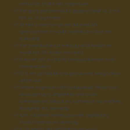
verhuurder, beslist niet toegestaan
Het grote parkzwembad is geopend vanaf ca. 1 mei
tot ca. 25 september
de tuin is voorzien van een automatisch
sproeisysteem en wordt onderhouden door een
tuinbedrijf
Het zwembad wordt wekelijks onderhouden en
wordt tot 30 oktober verwarmd
U neemt zelf uw (tafel) tennisspullen mee en de
zwembadlakens
Er is een gas bbq die u na gebruik weer keurig schoon
achter laat
Senseo en gewoon koffiezetapparaat, Nespresso,
sinaasappelpers, uitgebreide serie braad-
koekenpannen, bakspullen, vaatwasser, wasmachine,
droogrekje etc. aanwezig
ruim voldoende servies, glaswerk, snijplanken,
brood/vleesmessen aanwezig
In de woning zijn tijdschriften aanwezig