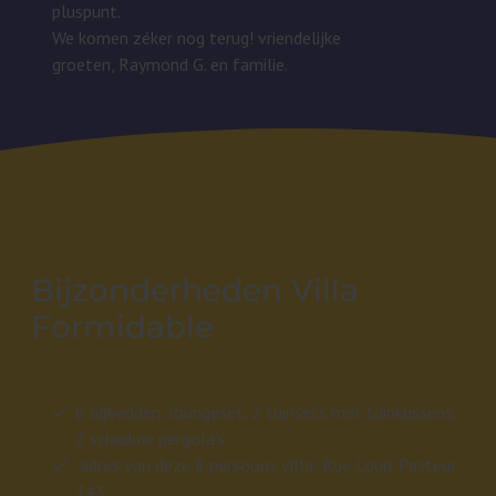
pluspunt.
We komen zéker nog terug! vriendelijke
groeten,
Raymond G. en familie.
Bijzonderheden Villa
Formidable
8 ligbedden, loungeset, 2 tuinsets met tuinkussens,
2 schaduw pergola's
adres van deze 8 persoons villa: Rue Louis Pasteur
343