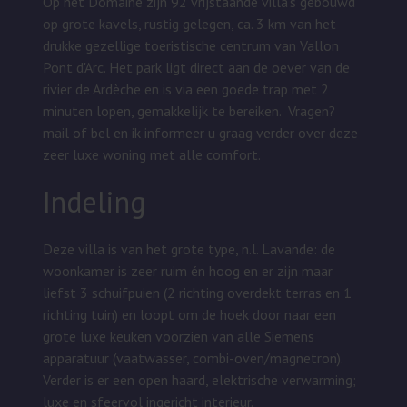
Op het Domaine zijn 92 vrijstaande villa's gebouwd
op grote kavels, rustig gelegen, ca. 3 km van het
drukke gezellige toeristische centrum van Vallon
Pont d'Arc. Het park ligt direct aan de oever van de
rivier de Ardèche en is via een goede trap met 2
minuten lopen, gemakkelijk te bereiken.
Vragen?
mail of bel en ik informeer u graag verder over deze
zeer luxe woning met alle comfort.
Indeling
Deze villa is van het grote type, n.l. Lavande: de
woonkamer is zeer ruim én hoog en er zijn maar
liefst 3 schuifpuien (2 richting overdekt terras en 1
richting tuin) en loopt om de hoek door naar een
grote luxe keuken voorzien van alle Siemens
apparatuur (vaatwasser, combi-oven/magnetron).
Verder is er een open haard, elektrische verwarming;
luxe en sfeervol ingericht interieur.