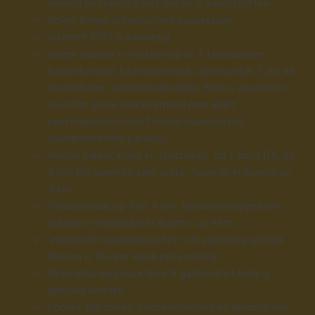
woning bij inspectie niet netjes is aangetroffen
Roken binnen is beslist niet toegestaan
Internet WIFI is aanwezig
Iedere huurder is welkom op de 2 tennisbanen,
basketbalveld, badmintonveld, speeltuintje, 3 jeu de
boulesbanen, voetbaltrapveldje, fitness apparaten
en in het grote parkzwembad met apart
peutergedeelte met fontein paddenstoel;
loungehoek met parasols
Warme bakker, krant en fruitmarkt op 1 km, LIDL op
2 km, Bio super en zeer grote "Super U" in Ruoms op
4 km.
Pinautomaat op 3 en 4 km., benzinepompen idem;
autogas verkrijgbaar in Ruoms op 4 km.
elektrische laadpaal bij het huis aanwezig, gebruik
hiervan is 30,- per week per voertuig
Deze villa mag max. door 8 gasten (incl. baby's)
gebruikt worden
Logees zijn zonder vooraanmelding en akkoord van