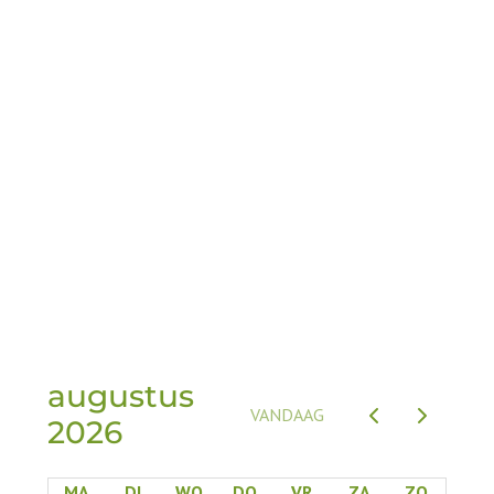
38. 11/09-18/09 €
39. 18/09-25/09 €
40. 25/09-02/10 €
41. 02/10-09/10 € 1345
42. 09/10-16/10 € 1345
43. 16/10-23/10 € 1345
44. 23/10-30/10 € 1345
augustus
VANDAAG
2026
MA
DI
WO
DO
VR
ZA
ZO