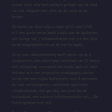
omdat deze villa heel rustig is gelegen aan de rand
van het villapark met zicht op de vallei en de
bergen.
De kavel van deze villa is maar liefst ruim 1700
m2. Het grote terras biedt plaats aan de ligstoelen,
een lounge set, 2 schaduwhuisjes met o.a. een zitje
en de mogelijkheid om uit de zon te liggen .
Deze luxe vakantiewoning heeft airco's op de 4
slaapkamers, een extra lang zwembad van 15 meter
met inlooptrap, verwarmd van medio april tot eind
oktober, er is een
vergrootte overkapping van het
terras met een royale buitentafel voor 8 personen,
div. tuin- en loungesets, voldoende ligstoelen,
schaduwhuisjes, een gas bbq, een privé jeu de
boulesbaan, een outdoor tafeltennistafel etc.... De
foto's spreken voor zich.