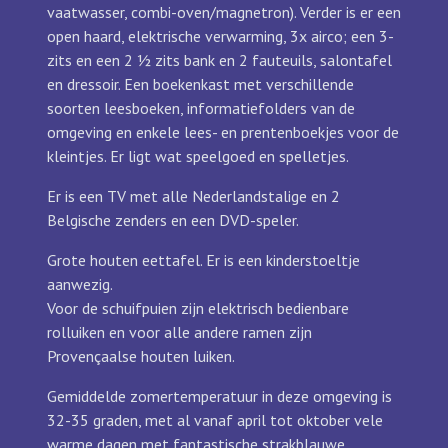
vaatwasser, combi-oven/magnetron).
Verder is er een
open haard, elektrische verwarming, 3x airco; een 3-
zits en een 2 ½ zits bank en 2 fauteuils, salontafel
en dressoir. Een boekenkast met verschillende
soorten leesboeken, informatiefolders van de
omgeving en enkele lees- en prentenboekjes voor de
kleintjes. Er ligt wat speelgoed en spelletjes.
Er is een TV met alle Nederlandstalige en 2
Belgische zenders en een DVD-speler.
Grote houten eettafel. Er is een kinderstoeltje
aanwezig.
Voor de schuifpuien zijn elektrisch bedienbare
rolluiken en voor alle andere ramen zijn
Provençaalse houten luiken.
Gemiddelde zomertemperatuur in deze omgeving is
32-35 graden, met al vanaf april tot oktober vele
warme dagen met fantastische strakblauwe