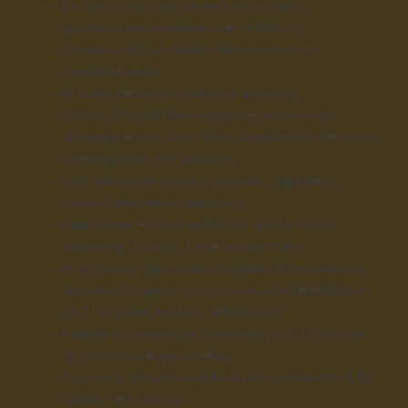
De tuin is voorzien van een automatisch
sproeisysteem en sfeervolle verlichting
U neemt zelf uw tennisspullen mee en de
zwembadlakens
Er is een Weber gas barbecue aanwezig
Senseo, filter koffiezetapparaat, elektrische
sinaasappelpers, staafmixer, uitgebreide serie braad-
koekenpannen, etc. aanwezig
ruim voldoende servies, glaswerk, snijplanken,
brood/vleesmessen aanwezig
vaatwasser en wasmachine en aparte vriezer
aanwezig; 3x airco, 1 plafondventilator
In de woning zijn boeken en tijdschriften aanwezig
plus een CD speler, grote tv met alle Nederlandse
en 2 Belgische zenders, Wifi internet
Huisdier is toegestaan, vergoeding is € 37,50 voor
de schoonmaak, per boeking
Hout voor de open haard is bij de supermarkt of bij
Gamm-Vert te koop