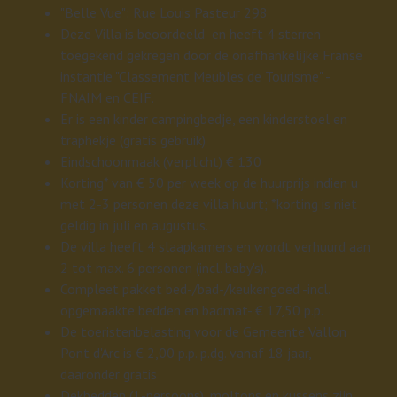
"Belle Vue": Rue Louis Pasteur 298
Deze Villa is beoordeeld en heeft 4 sterren
toegekend gekregen door de onafhankelijke Franse
instantie "Classement Meubles de Tourisme" -
FNAIM en CEIF.
Er is een kinder campingbedje, een kinderstoel en
traphekje (gratis gebruik)
Eindschoonmaak (verplicht) € 130
Korting* van € 50 per week op de huurprijs indien u
met 2-3 personen deze villa huurt; *korting is niet
geldig in juli en augustus.
De villa heeft 4 slaapkamers en wordt verhuurd aan
2 tot max. 6 personen (incl. baby's).
Compleet pakket bed-/bad-/keukengoed -incl.
opgemaakte bedden en badmat- € 17,50 p.p.
De toeristenbelasting voor de Gemeente Vallon
Pont d'Arc is € 2,00 p.p. p.dg. vanaf 18 jaar,
daaronder gratis
Dekbedden (1-persoons), moltons en kussens zijn