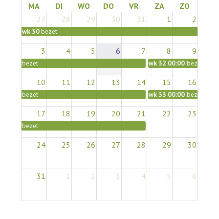
MA
DI
WO
DO
VR
ZA
ZO
27
28
29
30
31
1
2
wk 30
bezet
3
4
5
6
7
8
9
bezet
wk 32
00:00
bezet
10
11
12
13
14
15
16
bezet
wk 33
00:00
bezet
17
18
19
20
21
22
23
bezet
24
25
26
27
28
29
30
31
1
2
3
4
5
6