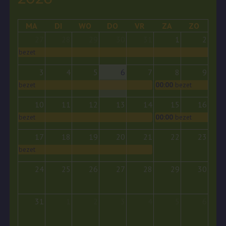
MA
DI
WO
DO
VR
ZA
ZO
27
28
29
30
31
1
2
bezet
3
4
5
6
7
8
9
bezet
00:00
bezet
10
11
12
13
14
15
16
bezet
00:00
bezet
17
18
19
20
21
22
23
bezet
24
25
26
27
28
29
30
31
1
2
3
4
5
6