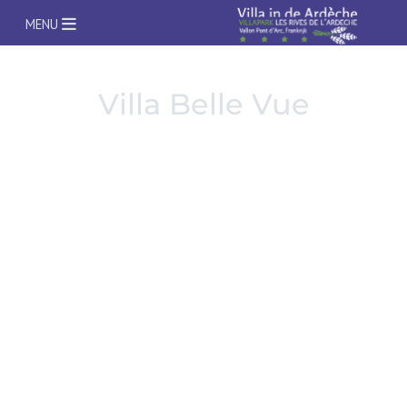
Open Menu
MENU
Villa Belle Vue
Wisseldag = ZATERDAG
2-6 pers. Villa met 3x Airco (in woonk. + 2x slp.k.)
1 rustig huisdier toegestaan
Prijzen 2026 :
31. 25/07-01/08 €
32. 01/08-08/08 €