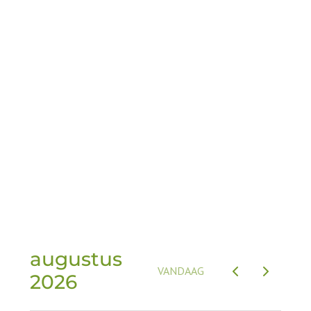
31. 31/07-07/08 € 1895
32. 07/08-14/08 € 1895
33. 14/08-21/08 € 1895
34. 21/08-28/08 € 1725
35. 28/08-04/09 € 1395
36. 04/09-11/09 € 925
37. 11/09-18/09 € 875
augustus
VANDAAG
2026