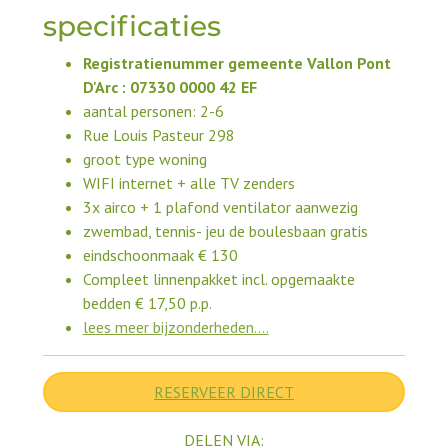
specificaties
Registratienummer gemeente Vallon Pont
D'Arc : 07330 0000 42 EF
aantal personen: 2-6
Rue Louis Pasteur 298
groot type woning
WIFI internet + alle TV zenders
3x airco + 1 plafond ventilator aanwezig
zwembad, tennis- jeu de boulesbaan gratis
eindschoonmaak € 130
Compleet linnenpakket incl. opgemaakte
bedden € 17,50 p.p.
lees meer bijzonderheden....
RESERVEER DIRECT
DELEN VIA: