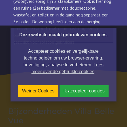
(woon)verdieping zijn 2 slaapkamers. Ook is hier nog
een ruime (2e) badkamer met douchecabine,
wastafel en toilet en in de gang nog separaat een
3e toilet.
De woning heeft een aan de berging
grenzende carport met daarnaast nog een 2e
Deze website maakt gebruik van cookies.
onoverdekte parkeerplaats.
De woning is niet
geschikt voor rolstoelgebruikers.
Accepteer cookies en vergelijkbare
technologieën om uw browser-ervaring,
beveiliging, analyse te verbeteren.
Lees
meer over de gebruikte cookies
.
Weiger Cookies
Ik accepteer cookies
Bijzonderheden Villa Belle
Vue