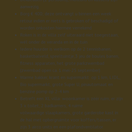
aanwezig.
Borg € 400; deze ontvangt u binnen een week
retour indien er niets is gebroken of beschadigd of
worden onkosten hiermee verrekend
Roken is in de villa zelf uiteraard niet toegestaan,
wél onder de veranda en in de tuin
Iedere huurder is welkom op de 2 tennisbanen,
basketbalveld, speeltuintje,3 jeu de boules banen,
fitness apparaten, het grote parkzwembad
(zwembad open ca. 1 mei-25 september)
Warme bakker, krant en supermarkt op 1 km, LIDL,
Bio supermarkt, grote Super U, pinautomaat en
benzine pomp op 2-4 km
Betreft een XL villa: woonkamer is zéér ruim, er zijn
3 x toilet, 2 badkamers, 4 ruime
volwaardige slaapkamers, grote garderobe kast in
de hal met opbergruimte voor koffers/tassen, er
zijn 3 airco units en een plafondventilator.