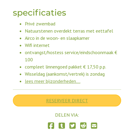
specificaties
Privé zwembad
Natuurstenen overdekt terras met eettafel
Airco in de woon- en slaapkamer
Wifi internet
ontvangst/hostess service/eindschoonmaak €
100
compleet linnengoed pakket € 17,50 p.p.
Wisseldag (aankomst/vertrek) is zondag
lees meer bijzonderheden....
RESERVEER DIRECT
DELEN VIA:
Delen via Facebook
Delen via Tumblr
Delen via Twitter
Delen via Reddit
Delen via E-mail
Delen via LinkedIn