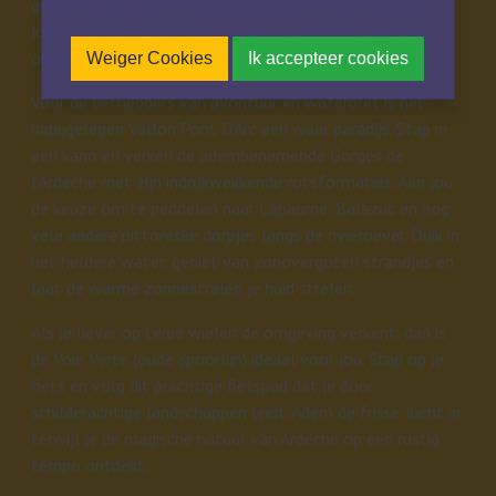
gelegen in het prachtige Sampzon, Ardeche! Hier staat
jouw ultieme vakantieavontuur te wachten, boordevol
onvergetelijke ervaringen die je zeker niet wilt missen.
Weiger Cookies
Ik accepteer cookies
Voor de liefhebbers van avontuur en waterpret is het
nabijgelegen Vallon Pont D'Arc een waar paradijs. Stap in
een kano en verken de adembenemende Gorges de
l'Ardèche met zijn indrukwekkende rotsformaties. Aan jou
de keuze om te peddelen naar Labaume, Balazuc en nog
vele andere pittoreske dorpjes langs de rivieroever. Duik in
het heldere water, geniet van zonovergoten strandjes en
laat de warme zonnestralen je huid strelen.
Als je liever op twee wielen de omgeving verkent, dan is
de Voie Verte (oude spoorlijn) ideaal voor jou. Stap op je
fiets en volg dit prachtige fietspad dat je door
schilderachtige landschappen leidt. Adem de frisse lucht in
terwijl je de magische natuur van Ardeche op een rustig
tempo ontdekt.