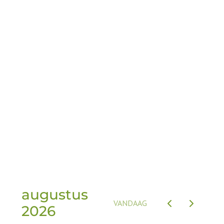
30. 25/07-01/08 € 2595
31. 01/08-08/08 € 2595
32. 08/08-15/08 € 2595
33. 15/08-22/08 € 2595
34. 22/08-29/08 € 2595
35. 29/08-05/09 € 1895
36. 05/09-12/09 € 1895
37. 12/09-19/09 € 1895
augustus
VANDAAG
2026