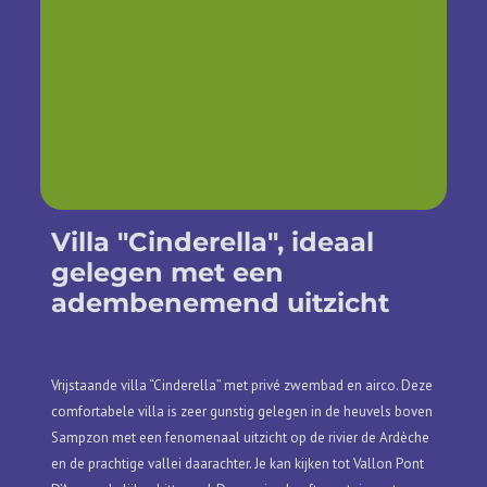
Villa "Cinderella", ideaal
gelegen met een
adembenemend uitzicht
Vrijstaande villa “Cinderella” met privé zwembad en airco. Deze
comfortabele villa is zeer gunstig gelegen in de heuvels boven
Sampzon met een fenomenaal uitzicht op de rivier de Ardèche
en de prachtige vallei daarachter. Je kan kijken tot Vallon Pont